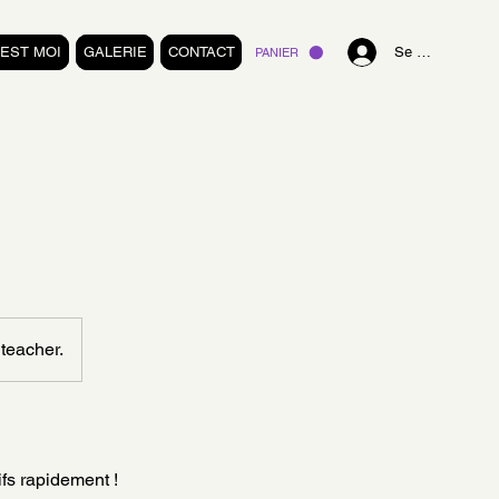
'EST MOI
GALERIE
CONTACT
Se connecter
PANIER
 teacher.
ifs rapidement !