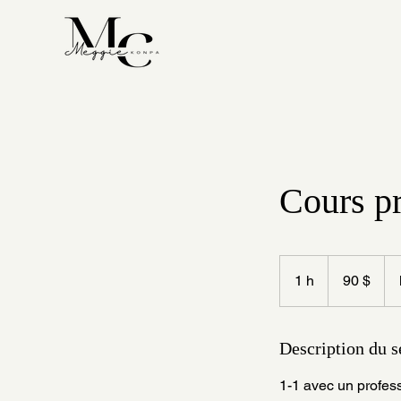
Cours pr
90 dollars
canadiens
1 h
1
90 $
Description du s
1-1 avec un profess