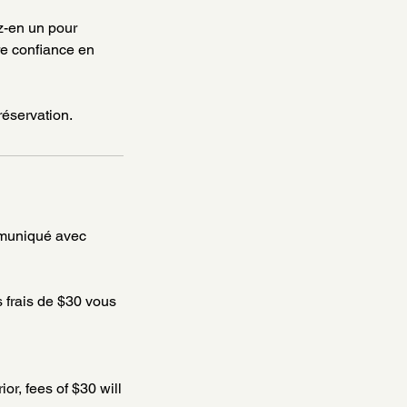
z-en un pour
e confiance en
réservation.
ommuniqué avec
 frais de $30 vous
or, fees of $30 will