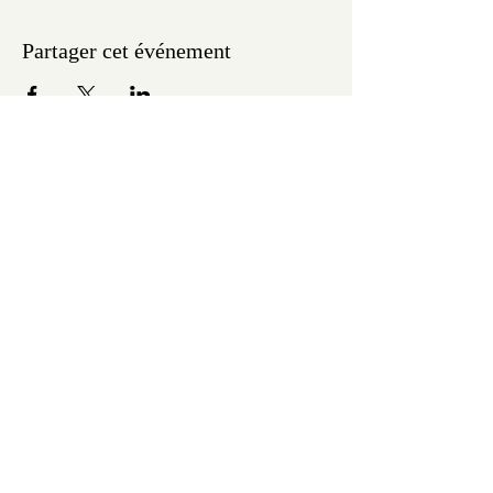
Partager cet événement
MC Konpa
SUIVRE
TIKTOK
FACEBOOK
INSTAGRAM